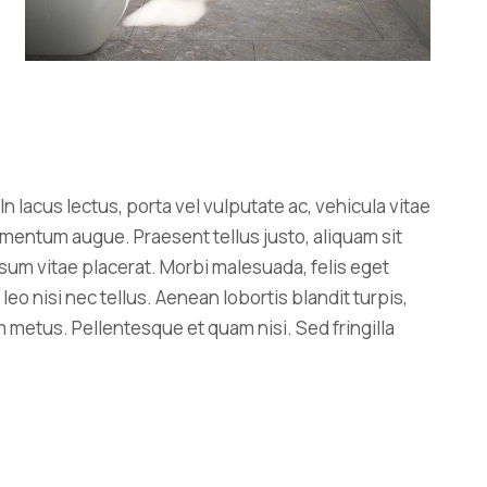
In lacus lectus, porta vel vulputate ac, vehicula vitae
rmentum augue. Praesent tellus justo, aliquam sit
s ipsum vitae placerat. Morbi malesuada, felis eget
s leo nisi nec tellus. Aenean lobortis blandit turpis,
m metus. Pellentesque et quam nisi. Sed fringilla