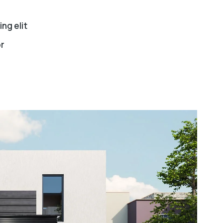
ng elit
r