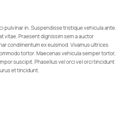
 pulvinar in. Suspendisse tristique vehicula ante.
at vitae. Praesent dignissim sem a auctor
lvinar condimentum ex euismod. Vivamus ultrices
t commodo tortor. Maecenas vehicula semper tortor,
mpor suscipit. Phasellus vel orci vel orci tincidunt
rus et tincidunt.