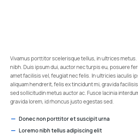
Vivamus porttitor scelerisque tellus, in ultrices metus. 
nibh. Duis ipsum dui, auctor nec turpis eu, posuere fe
amet facilisis vel, feugiat nec felis. In ultricies iaculi
aliquam hendrerit, felis ex tincidunt mi, gravida facilisi
sed sollicitudin metus auctor ac. Fusce lacinia interdu
gravida lorem, id rhoncus justo egestas sed.
Donec non porttitor et suscipit urna
Loremo nibh tellus adipiscing elit